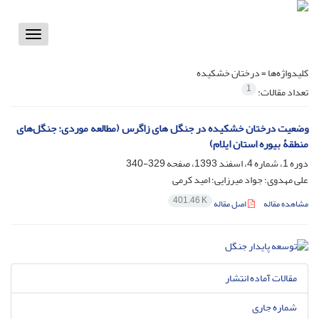
Toggle
vigation
کلیدواژه‌ها =
درختان خشکیده
1
تعداد مقالات:
وضعیت درختان خشکیده در جنگل های زاگرس (مطالعه موردی: جنگل‌های
منطقۀ بیوره استان ایلام)
دوره 1، شماره 4، اسفند 1393، صفحه
329-340
علی مهدوی؛ جواد میرزایی؛ امید کرمی
401.46 K
مشاهده مقاله
اصل مقاله
مقالات آماده انتشار
شماره جاری