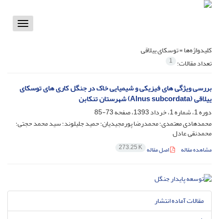
Toggle
vigation
کلیدواژه‌ها =
توسکای ییلاقی
1
تعداد مقالات:
بررسی ویژگی های فیزیکی و شیمیایی خاک در جنگل کاری های توسکای
ییلاقی (Alnus subcordata) شهرستان تنکابن
دوره 1، شماره 1، خرداد 1393، صفحه
73-85
محمدهادی معتمدی؛ محمدرضا پورمجیدیان؛ حمید جلیلوند؛ سید محمد حجتی؛
محمدنقی عادل
273.25 K
مشاهده مقاله
اصل مقاله
مقالات آماده انتشار